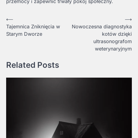
przemocy i zapewnić trwały pokój społeczny.
Nawigacja
⟵
⟶
Tajemnica Zniknięcia w
Nowoczesna diagnostyka
wpisu
Starym Dworze
kotów dzięki
ultrasonografom
weterynaryjnym
Related Posts