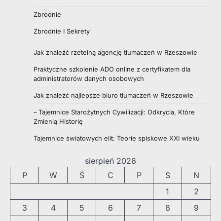
Zbrodnie
Zbrodnie I Sekrety
Jak znaleźć rzetelną agencję tłumaczeń w Rzeszowie
Praktyczne szkolenie ADO online z certyfikatem dla
administratorów danych osobowych
Jak znaleźć najlepsze biuro tłumaczeń w Rzeszowie
– Tajemnice Starożytnych Cywilizacji: Odkrycia, Które
Zmienią Historię
Tajemnice światowych elit: Teorie spiskowe XXI wieku
sierpień 2026
P
W
Ś
C
P
S
N
1
2
3
4
5
6
7
8
9