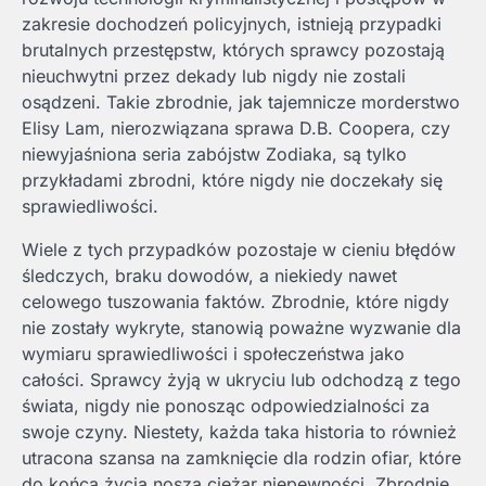
zakresie dochodzeń policyjnych, istnieją przypadki
brutalnych przestępstw, których sprawcy pozostają
nieuchwytni przez dekady lub nigdy nie zostali
osądzeni. Takie zbrodnie, jak tajemnicze morderstwo
Elisy Lam, nierozwiązana sprawa D.B. Coopera, czy
niewyjaśniona seria zabójstw Zodiaka, są tylko
przykładami zbrodni, które nigdy nie doczekały się
sprawiedliwości.
Wiele z tych przypadków pozostaje w cieniu błędów
śledczych, braku dowodów, a niekiedy nawet
celowego tuszowania faktów. Zbrodnie, które nigdy
nie zostały wykryte, stanowią poważne wyzwanie dla
wymiaru sprawiedliwości i społeczeństwa jako
całości. Sprawcy żyją w ukryciu lub odchodzą z tego
świata, nigdy nie ponosząc odpowiedzialności za
swoje czyny. Niestety, każda taka historia to również
utracona szansa na zamknięcie dla rodzin ofiar, które
do końca życia noszą ciężar niepewności. Zbrodnie