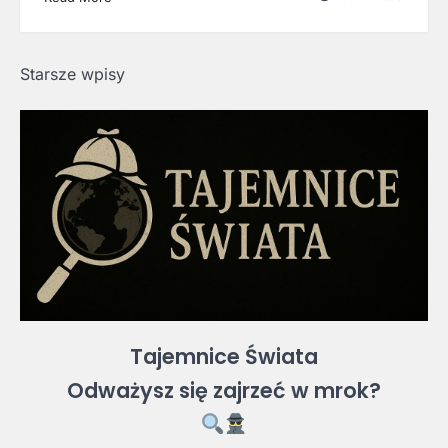
Nawigacja
Starsze wpisy
po
wpisach
Tajemnice Świata
Odważysz się zajrzeć w mrok?