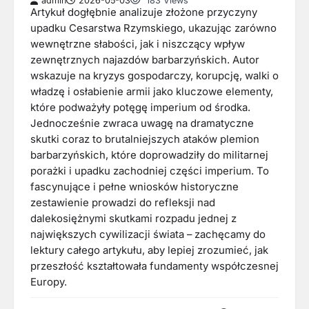
admin
2026-05-03
183 Views
Artykuł dogłębnie analizuje złożone przyczyny
upadku Cesarstwa Rzymskiego, ukazując zarówno
wewnętrzne słabości, jak i niszczący wpływ
zewnętrznych najazdów barbarzyńskich. Autor
wskazuje na kryzys gospodarczy, korupcję, walki o
władzę i osłabienie armii jako kluczowe elementy,
które podważyły potęgę imperium od środka.
Jednocześnie zwraca uwagę na dramatyczne
skutki coraz to brutalniejszych ataków plemion
barbarzyńskich, które doprowadziły do militarnej
porażki i upadku zachodniej części imperium. To
fascynujące i pełne wniosków historyczne
zestawienie prowadzi do refleksji nad
dalekosiężnymi skutkami rozpadu jednej z
największych cywilizacji świata – zachęcamy do
lektury całego artykułu, aby lepiej zrozumieć, jak
przeszłość kształtowała fundamenty współczesnej
Europy.