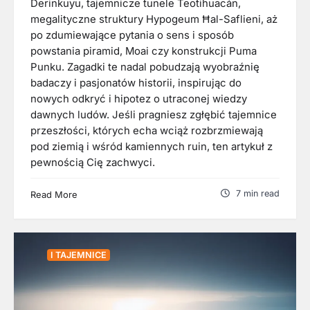
Derinkuyu, tajemnicze tunele Teotihuacán,
megalityczne struktury Hypogeum Ħal-Saflieni, aż
po zdumiewające pytania o sens i sposób
powstania piramid, Moai czy konstrukcji Puma
Punku. Zagadki te nadal pobudzają wyobraźnię
badaczy i pasjonatów historii, inspirując do
nowych odkryć i hipotez o utraconej wiedzy
dawnych ludów. Jeśli pragniesz zgłębić tajemnice
przeszłości, których echa wciąż rozbrzmiewają
pod ziemią i wśród kamiennych ruin, ten artykuł z
pewnością Cię zachwyci.
7 min read
Read More
I TAJEMNICE