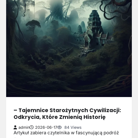
– Tajemnice Starożytnych Cywilizacji:
Odkrycia, Które Zmienią Historię
admin
2026-06-17
84 Views
Artykuł zabiera czytelnika w fascynującą podróż