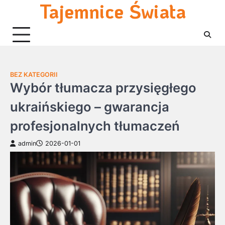
Tajemnice Świata
Skip
to
content
BEZ KATEGORII
Wybór tłumacza przysięgłego
ukraińskiego – gwarancja
profesjonalnych tłumaczeń
admin
2026-01-01