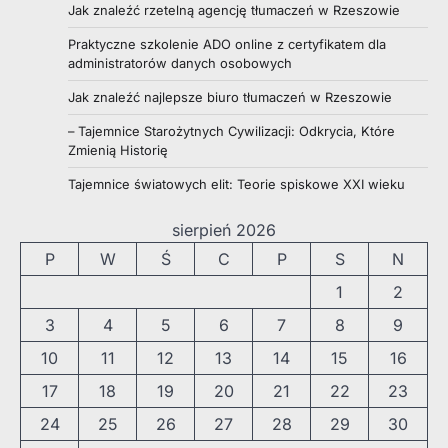
Jak znaleźć rzetelną agencję tłumaczeń w Rzeszowie
Praktyczne szkolenie ADO online z certyfikatem dla
administratorów danych osobowych
Jak znaleźć najlepsze biuro tłumaczeń w Rzeszowie
– Tajemnice Starożytnych Cywilizacji: Odkrycia, Które
Zmienią Historię
Tajemnice światowych elit: Teorie spiskowe XXI wieku
sierpień 2026
P
W
Ś
C
P
S
N
1
2
3
4
5
6
7
8
9
10
11
12
13
14
15
16
17
18
19
20
21
22
23
24
25
26
27
28
29
30