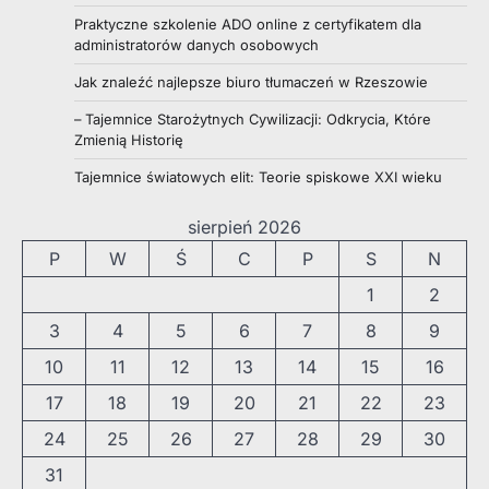
Praktyczne szkolenie ADO online z certyfikatem dla
administratorów danych osobowych
Jak znaleźć najlepsze biuro tłumaczeń w Rzeszowie
– Tajemnice Starożytnych Cywilizacji: Odkrycia, Które
Zmienią Historię
Tajemnice światowych elit: Teorie spiskowe XXI wieku
sierpień 2026
P
W
Ś
C
P
S
N
1
2
3
4
5
6
7
8
9
10
11
12
13
14
15
16
17
18
19
20
21
22
23
24
25
26
27
28
29
30
31