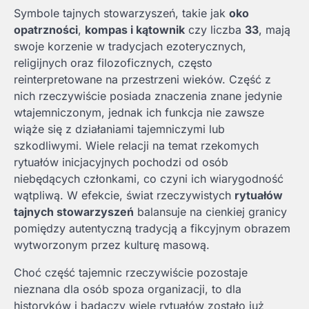
Symbole tajnych stowarzyszeń, takie jak
oko
opatrzności
,
kompas i kątownik
czy liczba
33
, mają
swoje korzenie w tradycjach ezoterycznych,
religijnych oraz filozoficznych, często
reinterpretowane na przestrzeni wieków. Część z
nich rzeczywiście posiada znaczenia znane jedynie
wtajemniczonym, jednak ich funkcja nie zawsze
wiąże się z działaniami tajemniczymi lub
szkodliwymi. Wiele relacji na temat rzekomych
rytuałów inicjacyjnych pochodzi od osób
niebędących członkami, co czyni ich wiarygodność
wątpliwą. W efekcie, świat rzeczywistych
rytuałów
tajnych stowarzyszeń
balansuje na cienkiej granicy
pomiędzy autentyczną tradycją a fikcyjnym obrazem
wytworzonym przez kulturę masową.
Choć część tajemnic rzeczywiście pozostaje
nieznana dla osób spoza organizacji, to dla
historyków i badaczy wiele rytuałów zostało już