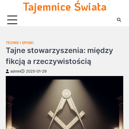
Tajemnice Świata
Skip
to
content
TEORIE I SPISKI
Tajne stowarzyszenia: między
fikcją a rzeczywistością
admin
2025-01-29