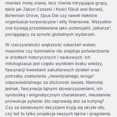
również mniej znane, lecz równie intrygujące grupy,
takie jak Zakon Czaszki i Kości (Skull and Bones),
Bohemian Grove, Opus Dei czy nawet niektóre
organizacje korporacyjne i elity finansowe. Wszystkie
one bywają przedstawiane jako potencjalni „lalkarze”,
pociągający za sznurki globalnych wydarzeń.
W rzeczywistości większość oskarżeń wobec
masonów czy iluminatów nie znajduje potwierdzenia
w źródłach historycznych i naukowych. Ich
mitologizacja jest często wynikiem braku wiedzy,
fascynacji kwestiami zakulisowych działań oraz
potrzeby znalezienia „niewidzialnego wroga”
odpowiedzialnego za złożoność świata. Niemniej
jednak, fascynacja tajnymi stowarzyszeniami, ich
symboliką i enigmatycznym charakterem, nieustannie
prowokuje pytania: kto naprawdę stoi za kurtyną?
Czy za światowymi decyzjami kryją się ukryte siły,
czy też to tylko projekcja naszych lęków i pragnienia