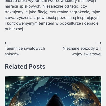
mierze efekt wyobraźni twórców kultury masowej i
narracji spiskowych. Niezależnie od tego, czy
traktujemy je jako fikcję, czy realne zagrożenie, tajne
stowarzyszenia z pewnością pozostaną inspirującym
i kontrowersyjnym tematem w popkulturze i debacie
publicznej.
Nawigacja
⟵
⟶
Tajemnice światowych
Nieznane epizody z II
wpisu
spisków
wojny światowej
Related Posts