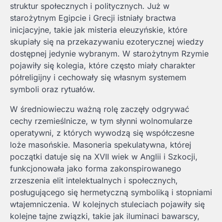
struktur społecznych i politycznych. Już w
starożytnym Egipcie i Grecji istniały bractwa
inicjacyjne, takie jak misteria eleuzyńskie, które
skupiały się na przekazywaniu ezoterycznej wiedzy
dostępnej jedynie wybranym. W starożytnym Rzymie
pojawiły się kolegia, które często miały charakter
półreligijny i cechowały się własnym systemem
symboli oraz rytuałów.
W średniowieczu ważną rolę zaczęły odgrywać
cechy rzemieślnicze, w tym słynni wolnomularze
operatywni, z których wywodzą się współczesne
loże masońskie. Masoneria spekulatywna, której
początki datuje się na XVII wiek w Anglii i Szkocji,
funkcjonowała jako forma zakonspirowanego
zrzeszenia elit intelektualnych i społecznych,
posługującego się hermetyczną symboliką i stopniami
wtajemniczenia. W kolejnych stuleciach pojawiły się
kolejne tajne związki, takie jak iluminaci bawarscy,