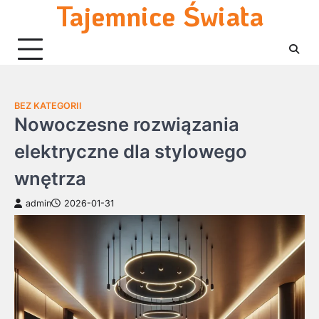
Tajemnice Świata
Skip
to
content
BEZ KATEGORII
Nowoczesne rozwiązania
elektryczne dla stylowego
wnętrza
admin
2026-01-31