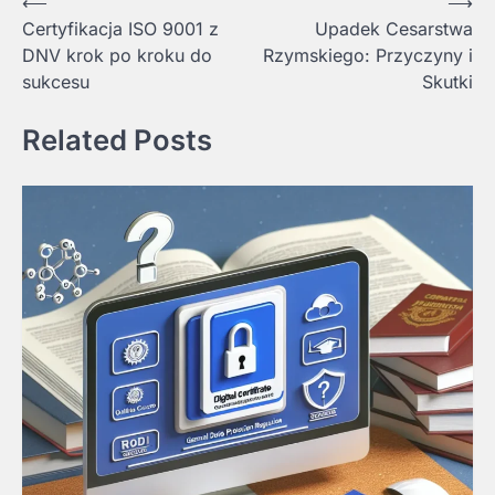
Nawigacja
⟵
⟶
Certyfikacja ISO 9001 z
Upadek Cesarstwa
wpisu
DNV krok po kroku do
Rzymskiego: Przyczyny i
sukcesu
Skutki
Related Posts