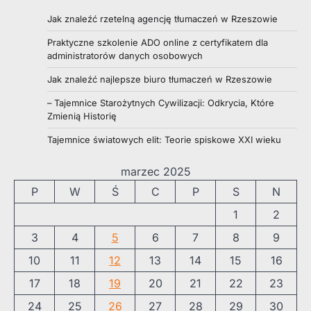
Jak znaleźć rzetelną agencję tłumaczeń w Rzeszowie
Praktyczne szkolenie ADO online z certyfikatem dla
administratorów danych osobowych
Jak znaleźć najlepsze biuro tłumaczeń w Rzeszowie
– Tajemnice Starożytnych Cywilizacji: Odkrycia, Które
Zmienią Historię
Tajemnice światowych elit: Teorie spiskowe XXI wieku
marzec 2025
P
W
Ś
C
P
S
N
1
2
3
4
5
6
7
8
9
10
11
12
13
14
15
16
17
18
19
20
21
22
23
24
25
26
27
28
29
30