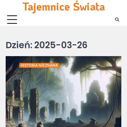
Tajemnice Świata
Skip
to
content
Dzień:
2025-03-26
HISTORIA NIEZNANA