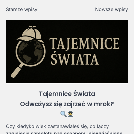
Nawigacja
Starsze wpisy
Nowsze wpisy
po
wpisach
Tajemnice Świata
Odważysz się zajrzeć w mrok?
Czy kiedykolwiek zastanawiałeś się, co łączy
zaginięcie samolotu nad oceanem
,
niewyjaśnione