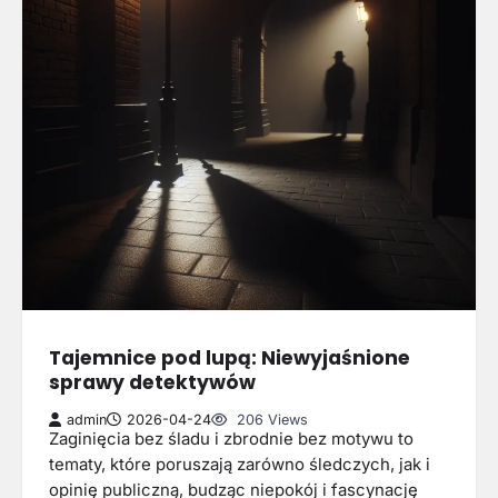
Tajemnice pod lupą: Niewyjaśnione
sprawy detektywów
admin
2026-04-24
206 Views
Zaginięcia bez śladu i zbrodnie bez motywu to
tematy, które poruszają zarówno śledczych, jak i
opinię publiczną, budząc niepokój i fascynację